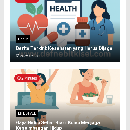
Health
Berita Terkini: Kesehatan yang Harus Dijaga
2025-05-27
2 Minutes
LIFESTYLE
Gaya Hidup Sehari-hari: Kunci Menjaga
Keseimbangan Hidup