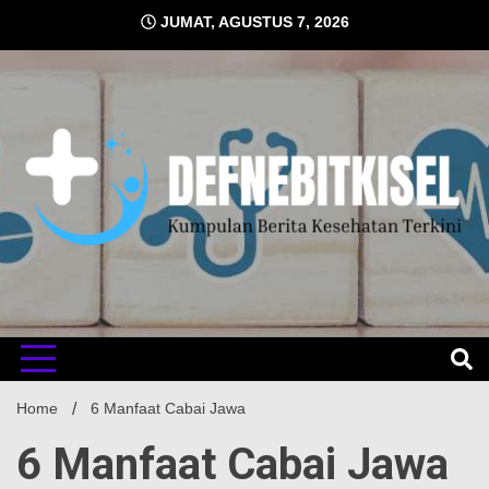
Skip
JUMAT, AGUSTUS 7, 2026
to
content
Kumpulan Berita Kesehatan Terkini
DEFNE
Home
6 Manfaat Cabai Jawa
6 Manfaat Cabai Jawa