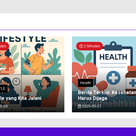
utes
2 Minutes
Health
YLE
Berita Terkini: Kesehata
le yang Kita Jalani
Harus Dijaga
5-29
2025-05-27