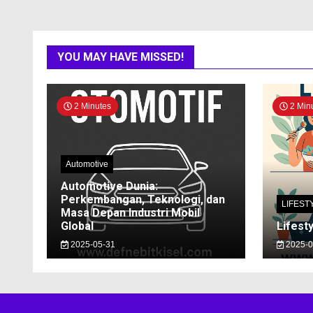
YOU MAY HAVE MISSED!
2 Minutes
2 Min
Automotive
Automotive Dunia:
Perkembangan, Teknologi, dan
LIFEST
Masa Depan Industri Mobil
Global
Lifesty
2025-05-31
2025-0