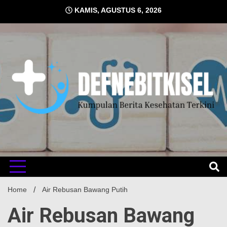
Skip
KAMIS, AGUSTUS 6, 2026
to
content
Kumpulan Berita Kesehatan Terkini
DEFNE
Home
Air Rebusan Bawang Putih
Air Rebusan Bawang