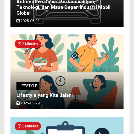
Automotive Dunia: Perkembangan,
Teknologi, dan Masa Depan Industri Mobil
Global
2025-05-31
2 Minutes
LIFESTYLE
Lifestyle yang Kita Jalani
2025-05-29
2 Minutes