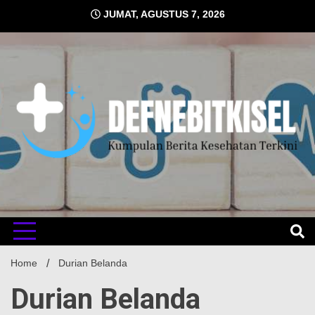
Skip
JUMAT, AGUSTUS 7, 2026
to
content
Kumpulan Berita Kesehatan Terkini
DEFNE
Home
Durian Belanda
Durian Belanda