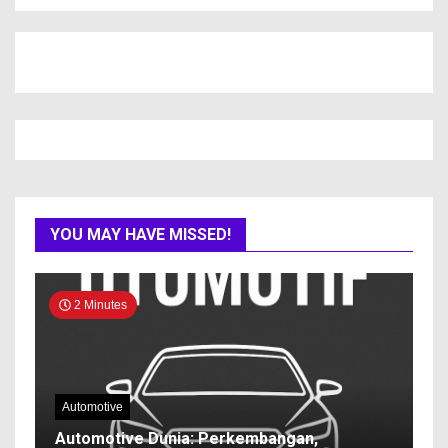
YOU MAY HAVE MISSED!
2 Minutes
Automotive
Automotive Dunia: Perkembangan,