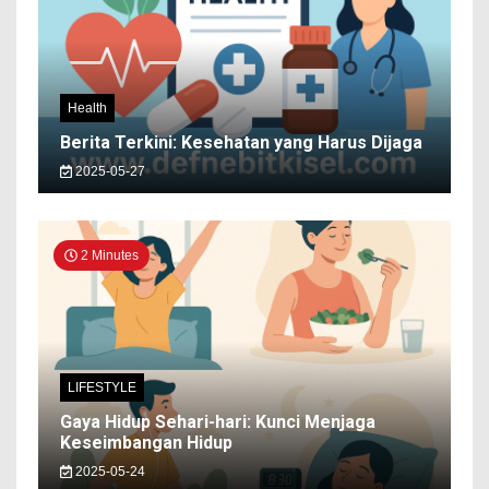
Health
Berita Terkini: Kesehatan yang Harus Dijaga
2025-05-27
2 Minutes
LIFESTYLE
Gaya Hidup Sehari-hari: Kunci Menjaga
Keseimbangan Hidup
2025-05-24