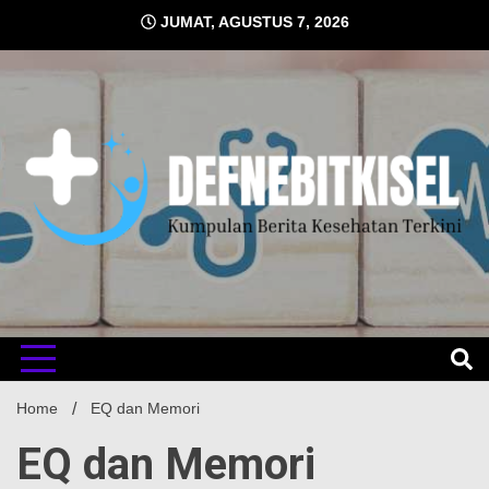
Skip
JUMAT, AGUSTUS 7, 2026
to
content
Kumpulan Berita Kesehatan Terkini
DEFNE
Home
EQ dan Memori
EQ dan Memori