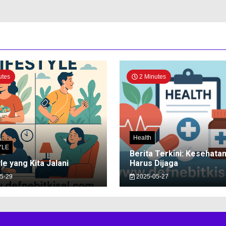
utes
2 Minutes
Health
YLE
Berita Terkini: Kesehata
le yang Kita Jalani
Harus Dijaga
5-29
2025-05-27