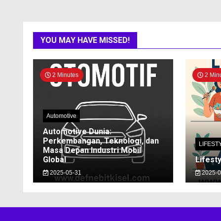
YOU MAY HAVE MISSED!
2 Minutes
2 Min
Automotive
Automotive Dunia:
Perkembangan, Teknologi, dan
LIFEST
Masa Depan Industri Mobil
Global
Lifesty
2025-05-31
2025-0