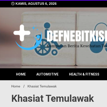
Skip
KAMIS, AGUSTUS 6, 2026
to
content
Kumpulan Berita Kesehatan Terkini
DEFN
HOME
AUTOMOTIVE
HEALTH & FITNESS
Home
Khasiat Temulawak
Khasiat Temulawak