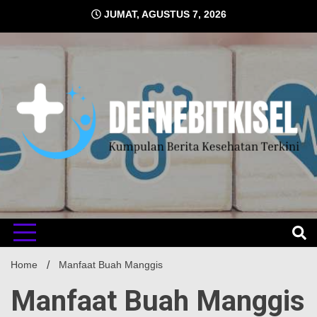
Skip
JUMAT, AGUSTUS 7, 2026
to
content
Kumpulan Berita Kesehatan Terkini
DEFNE
Home
Manfaat Buah Manggis
Manfaat Buah Manggis