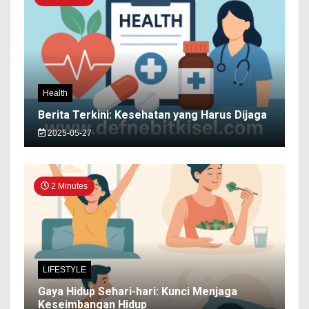
Health
Berita Terkini: Kesehatan yang Harus Dijaga
2025-05-27
2 Minutes
LIFESTYLE
Gaya Hidup Sehari-hari: Kunci Menjaga
Keseimbangan Hidup