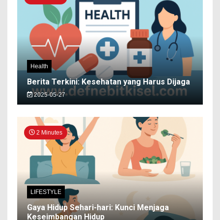
Health
Berita Terkini: Kesehatan yang Harus Dijaga
2025-05-27
2 Minutes
LIFESTYLE
Gaya Hidup Sehari-hari: Kunci Menjaga
Keseimbangan Hidup