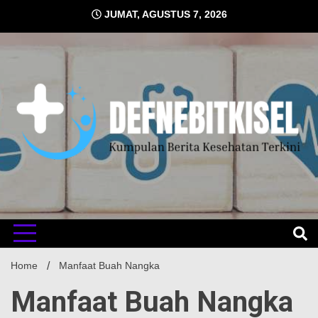
Skip
JUMAT, AGUSTUS 7, 2026
to
content
Kumpulan Berita Kesehatan Terkini
DEFNE
Home
Manfaat Buah Nangka
Manfaat Buah Nangka