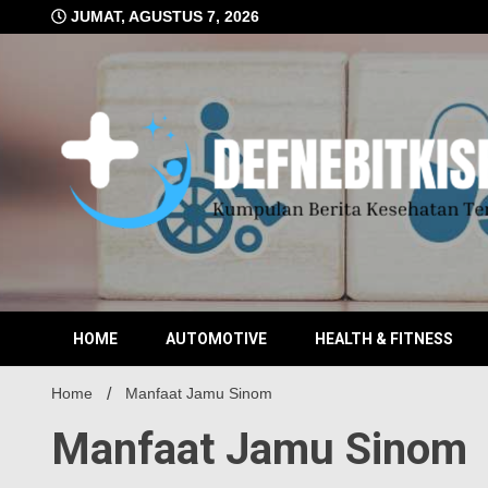
Skip
JUMAT, AGUSTUS 7, 2026
to
content
Kumpulan Berita Kesehatan Terkini
DEFN
HOME
AUTOMOTIVE
HEALTH & FITNESS
Home
Manfaat Jamu Sinom
Manfaat Jamu Sinom