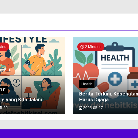
utes
2 Minutes
Health
YLE
Berita Terkini: Kesehata
le yang Kita Jalani
Harus Dijaga
5-29
2025-05-27