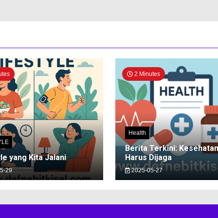
utes
2 Minutes
Health
YLE
Berita Terkini: Kesehata
le yang Kita Jalani
Harus Dijaga
5-29
2025-05-27