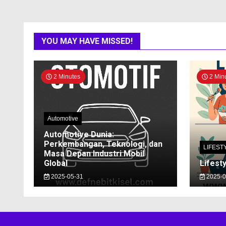
YOU MAY HAVE MISSED!
2 Minutes
2 Min
Automotive
Automotive Dunia:
Perkembangan, Teknologi, dan
LIFEST
Masa Depan Industri Mobil
Global
Lifesty
2025-05-31
2025-0