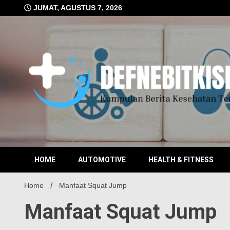
Skip
JUMAT, AGUSTUS 7, 2026
to
content
Kumpulan Berita Kesehatan Terkini
DEFN
HOME
AUTOMOTIVE
HEALTH & FITNESS
Home
Manfaat Squat Jump
Manfaat Squat Jump