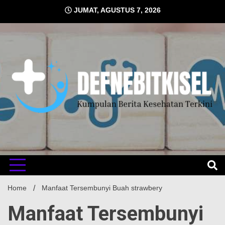
Skip
JUMAT, AGUSTUS 7, 2026
to
content
Kumpulan Berita Kesehatan Terkini
DEFNE
Home
Manfaat Tersembunyi Buah strawbery
Manfaat Tersembunyi