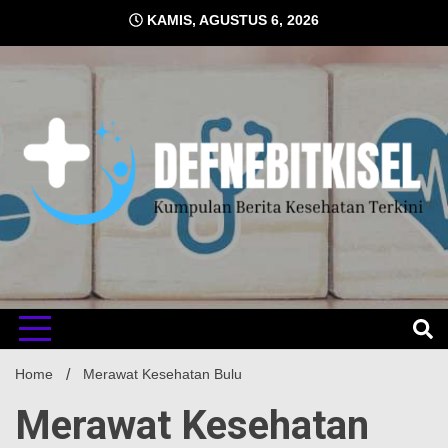
Skip
KAMIS, AGUSTUS 6, 2026
to
content
Kumpulan Berita Kesehatan Terkini
DEFNE
Home
Merawat Kesehatan Bulu
Merawat Kesehatan