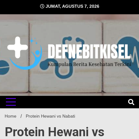
Skip
JUMAT, AGUSTUS 7, 2026
to
content
Kumpulan Berita Kesehatan Terkini
DEFNE
Home
Protein Hewani vs Nabati
Protein Hewani vs