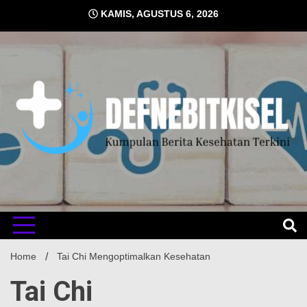
Skip
KAMIS, AGUSTUS 6, 2026
to
content
Kumpulan Berita Kesehatan Terkini
DEFNE
Home
Tai Chi Mengoptimalkan Kesehatan
Tai Chi