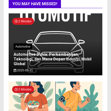
YOU MAY HAVE MISSED!
2 Minutes
Automotive
Automotive Dunia: Perkembangan,
Teknologi, dan Masa Depan Industri Mobil
Global
2025-05-31
2 Minutes