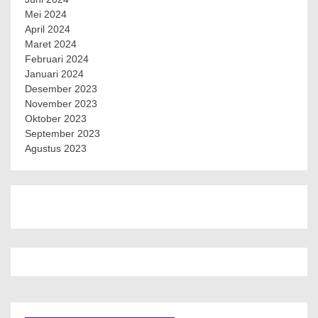
Mei 2024
April 2024
Maret 2024
Februari 2024
Januari 2024
Desember 2023
November 2023
Oktober 2023
September 2023
Agustus 2023