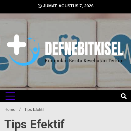
Skip
JUMAT, AGUSTUS 7, 2026
to
content
Kumpulan Berita Kesehatan Terkini
DEFNE
Home
Tips Efektif
Tips Efektif