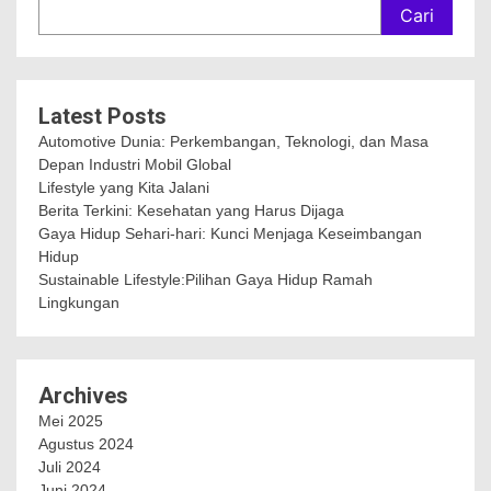
Cari
Latest Posts
Automotive Dunia: Perkembangan, Teknologi, dan Masa
Depan Industri Mobil Global
Lifestyle yang Kita Jalani
Berita Terkini: Kesehatan yang Harus Dijaga
Gaya Hidup Sehari-hari: Kunci Menjaga Keseimbangan
Hidup
Sustainable Lifestyle:Pilihan Gaya Hidup Ramah
Lingkungan
Archives
Mei 2025
Agustus 2024
Juli 2024
Juni 2024