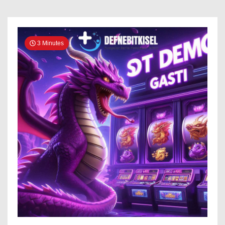
3 Minutes