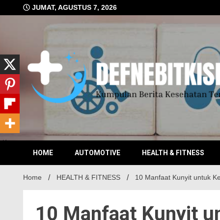
Skip
JUMAT, AGUSTUS 7, 2026
to
content
Kumpulan Berita Kesehatan Terkini
DEFN
HOME
AUTOMOTIVE
HEALTH & FITNESS
Home
HEALTH & FITNESS
10 Manfaat Kunyit untuk K
10 Manfaat Kunyit u