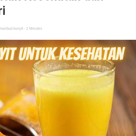
i
manfaat kunyit
- 2 Minutes