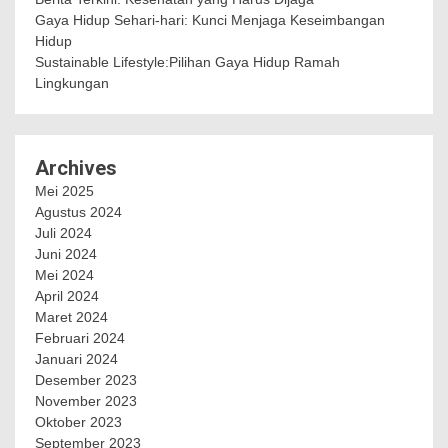
Gaya Hidup Sehari-hari: Kunci Menjaga Keseimbangan
Hidup
Sustainable Lifestyle:Pilihan Gaya Hidup Ramah
Lingkungan
Archives
Mei 2025
Agustus 2024
Juli 2024
Juni 2024
Mei 2024
April 2024
Maret 2024
Februari 2024
Januari 2024
Desember 2023
November 2023
Oktober 2023
September 2023