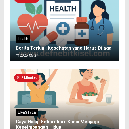
Health
Berita Terkini: Kesehatan yang Harus Dijaga
2025-05-27
2 Minutes
LIFESTYLE
Gaya Hidup Sehari-hari: Kunci Menjaga
Keseimbangan Hidup