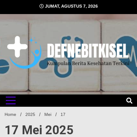
Skip
JUMAT, AGUSTUS 7, 2026
to
content
Kumpulan Berita Kesehatan Terkini
DEFNE
Home
2025
Mei
17
17 Mei 2025