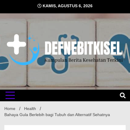
Skip
KAMIS, AGUSTUS 6, 2026
to
content
Kumpulan Berita Kesehatan Terkini
DEFNE
Home
Health
Bahaya Gula Berlebih bagi Tubuh dan Alternatif Sehatnya