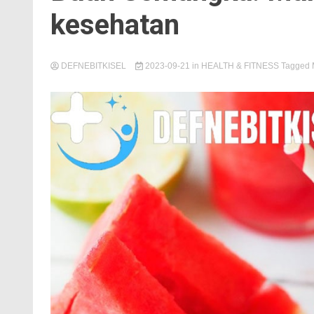
kesehatan
DEFNEBITKISEL
2023-09-21
in
HEALTH & FITNESS
Tagged