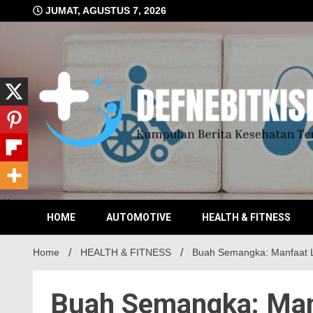
Skip
JUMAT, AGUSTUS 7, 2026
to
content
Kumpulan Berita Kesehatan Terkini
DEFN
HOME
AUTOMOTIVE
HEALTH & FITNESS
Home
HEALTH & FITNESS
Buah Semangka: Manfaat L
Buah Semangka: Man