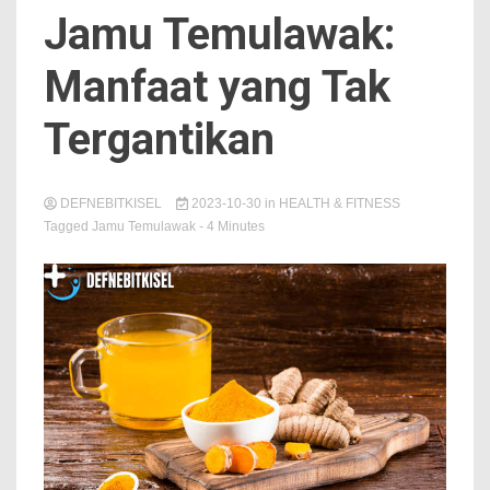
Jamu Temulawak:
Manfaat yang Tak
Tergantikan
DEFNEBITKISEL
2023-10-30
in
HEALTH & FITNESS
Tagged
Jamu Temulawak
- 4 Minutes