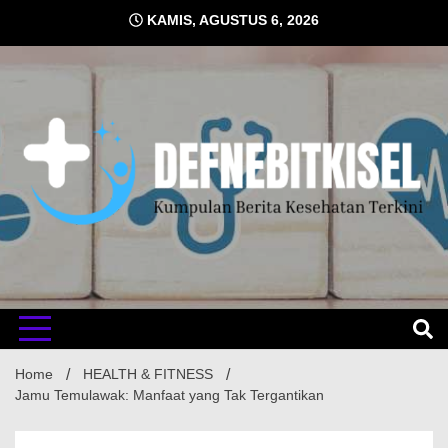
Skip
KAMIS, AGUSTUS 6, 2026
to
content
Kumpulan Berita Kesehatan Terkini
DEFNE
Home
HEALTH & FITNESS
Jamu Temulawak: Manfaat yang Tak Tergantikan