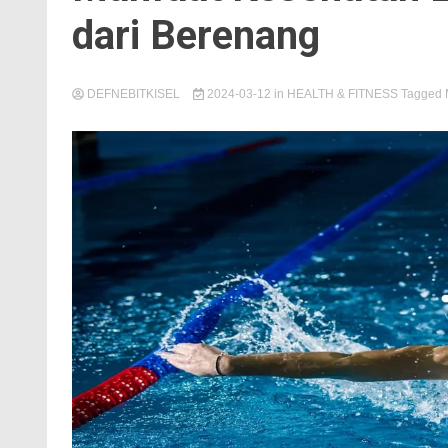
dari Berenang
DEFNEBITKISEL
2024-03-12
in
HEALTH & FITNESS
Tagged