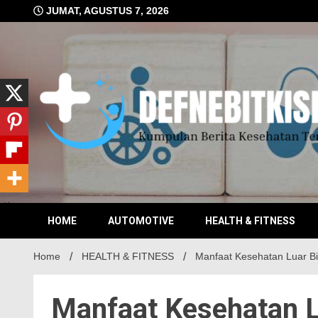
Skip
JUMAT, AGUSTUS 7, 2026
to
content
Kumpulan Berita Kesehatan Terkini
DEFN
HOME
AUTOMOTIVE
HEALTH & FITNESS
Home
HEALTH & FITNESS
Manfaat Kesehatan Luar Bi
Manfaat Kesehatan L