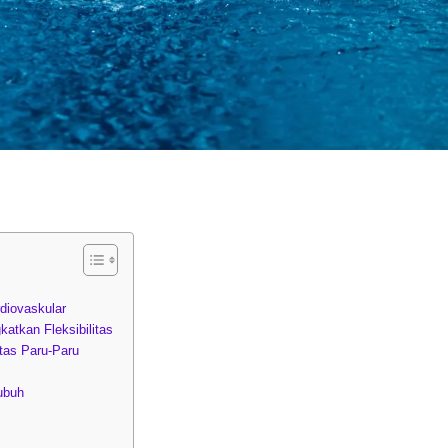
diovaskular
tkan Fleksibilitas
tas Paru-Paru
ubuh