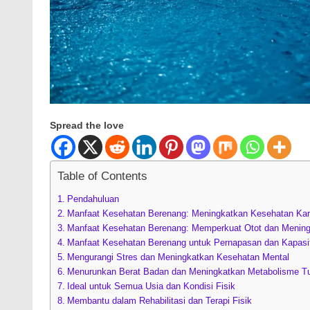
Spread the love
Table of Contents
Pendahuluan
Manfaat Kesehatan Berenang: Meningkatkan Kesehatan Kar
Manfaat Kesehatan Berenang: Memperkuat Otot dan Meningka
Manfaat Kesehatan Berenang untuk Pernapasan dan Kapasi
Mengurangi Stres dan Meningkatkan Kesehatan Mental
Menurunkan Berat Badan dan Meningkatkan Metabolisme T
Ideal untuk Semua Usia dan Kondisi Fisik
Membantu dalam Rehabilitasi dan Terapi Fisik