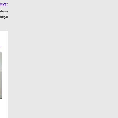
ext:
atnya
atnya