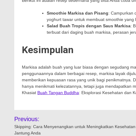
Berikut ini adalah resep sederhana yang bisa Anda coba u
Smoothie Markisa dan Pisang
: Campurkan d
yoghurt tawar untuk membuat smoothie yang 
Salad Buah Tropis dengan Saus Markisa
: 
terbuat dari daging buah markisa, perasan je
Kesimpulan
Markisa adalah buah yang luar biasa dengan segudang manfa
penggunaannya dalam berbagai resep, markisa layak dijulu
memberikan kepuasan rasa yang unik bagi penikmatnya. D
hanya menikmati kelezatannya, tetapi juga mendapatkan ma
Khasiat
Buah Tangan Buddha
: Eksplorasi Kesehatan dan K
Navigasi
Previous:
pos
Skipping: Cara Menyenangkan untuk Meningkatkan Kesehatan
Jantung Anda