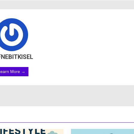
FNEBITKISEL
Learn More →