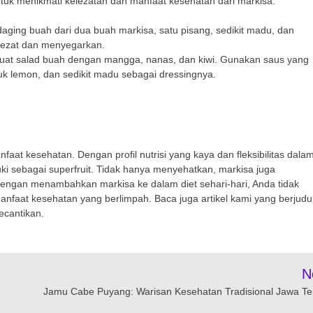
ntuk menikmati kelezatan dan manfaat kesehatan dari markisa:
aging buah dari dua buah markisa, satu pisang, sedikit madu, dan
lezat dan menyegarkan.
Buat salad buah dengan mangga, nanas, dan kiwi. Gunakan saus yang
ruk lemon, dan sedikit madu sebagai dressingnya.
at kesehatan. Dengan profil nutrisi yang kaya dan fleksibilitas dala
ki sebagai superfruit. Tidak hanya menyehatkan, markisa juga
engan menambahkan markisa ke dalam diet sehari-hari, Anda tidak
nfaat kesehatan yang berlimpah. Baca juga artikel kami yang berjudu
ecantikan.
N
Jamu Cabe Puyang: Warisan Kesehatan Tradisional Jawa T