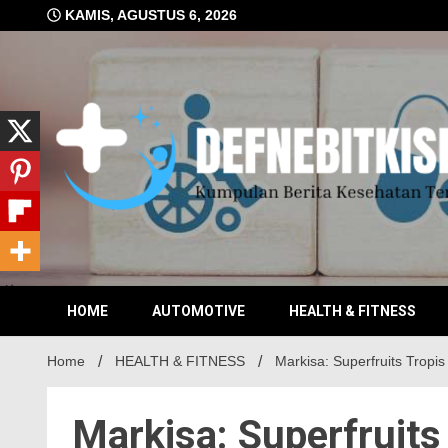
Skip
KAMIS, AGUSTUS 6, 2026
to
content
Kumpulan Berita Kesehatan Terkini
DEFN
HOME
AUTOMOTIVE
HEALTH & FITNESS
Home
HEALTH & FITNESS
Markisa: Superfruits Trop
Markisa: Superfruit