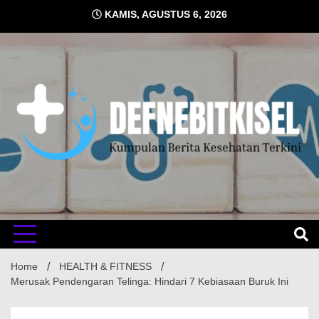
Skip
KAMIS, AGUSTUS 6, 2026
to
content
Kumpulan Berita Kesehatan Terkini
DEFNE
Home
HEALTH & FITNESS
Merusak Pendengaran Telinga: Hindari 7 Kebiasaan Buruk Ini