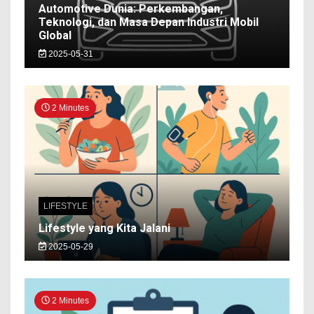
Automotive Dunia: Perkembangan,
Teknologi, dan Masa Depan Industri Mobil
Global
2025-05-31
2 Minutes
LIFESTYLE
Lifestyle yang Kita Jalani
2025-05-29
2 Minutes