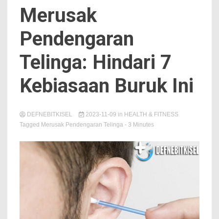
Merusak
Pendengaran
Telinga: Hindari 7
Kebiasaan Buruk Ini
DEFNEBITKISEL
2023-11-09
in
HEALTH & FITNESS
Tagged
Merusak Pendengaran Telinga
- 3 Minutes