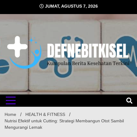
Skip
JUMAT, AGUSTUS 7, 2026
to
content
Kumpulan Berita Kesehatan Terkini
DEFNE
Home
HEALTH & FITNESS
Nutrisi Efektif untuk Cutting: Strategi Membangun Otot Sambil
Mengurangi Lemak