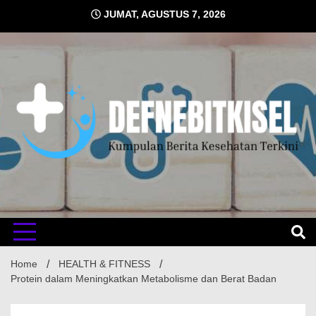
Skip
JUMAT, AGUSTUS 7, 2026
to
content
Kumpulan Berita Kesehatan Terkini
DEFNE
Home
HEALTH & FITNESS
Protein dalam Meningkatkan Metabolisme dan Berat Badan