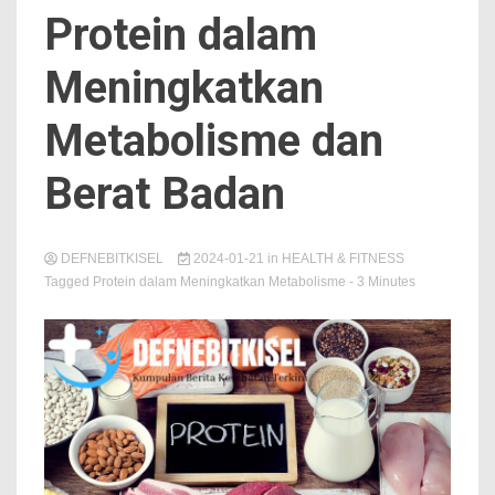
Protein dalam
Meningkatkan
Metabolisme dan
Berat Badan
DEFNEBITKISEL
2024-01-21
in
HEALTH & FITNESS
Tagged
Protein dalam Meningkatkan Metabolisme
- 3 Minutes