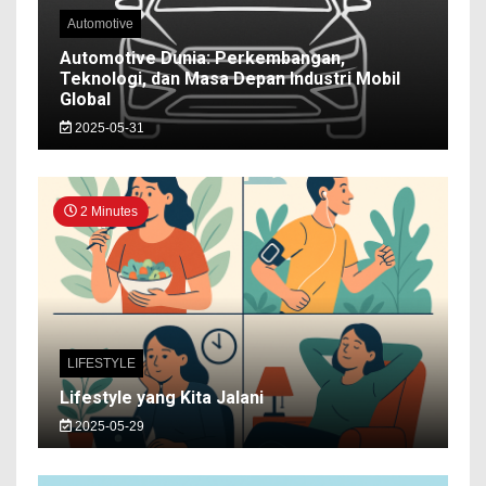
Automotive
Automotive Dunia: Perkembangan,
Teknologi, dan Masa Depan Industri Mobil
Global
2025-05-31
2 Minutes
LIFESTYLE
Lifestyle yang Kita Jalani
2025-05-29