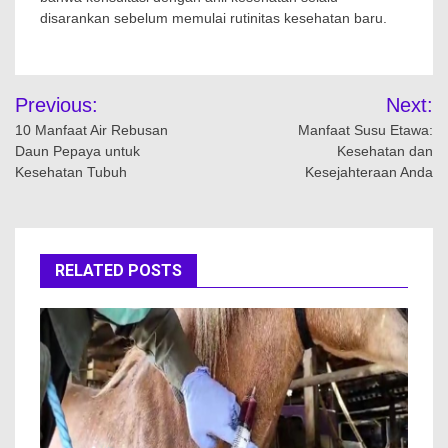
disarankan sebelum memulai rutinitas kesehatan baru.
Navigasi
Previous:
Next:
pos
10 Manfaat Air Rebusan
Manfaat Susu Etawa:
Daun Pepaya untuk
Kesehatan dan
Kesehatan Tubuh
Kesejahteraan Anda
RELATED POSTS