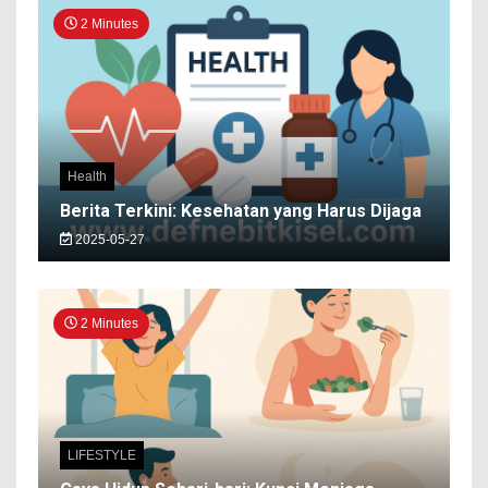
2 Minutes
Health
Berita Terkini: Kesehatan yang Harus Dijaga
2025-05-27
2 Minutes
LIFESTYLE