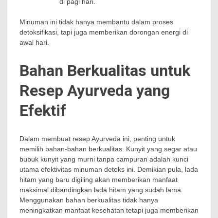
di pagi hari.
Minuman ini tidak hanya membantu dalam proses
detoksifikasi, tapi juga memberikan dorongan energi di
awal hari.
Bahan Berkualitas untuk
Resep Ayurveda yang
Efektif
Dalam membuat resep Ayurveda ini, penting untuk
memilih bahan-bahan berkualitas. Kunyit yang segar atau
bubuk kunyit yang murni tanpa campuran adalah kunci
utama efektivitas minuman detoks ini. Demikian pula, lada
hitam yang baru digiling akan memberikan manfaat
maksimal dibandingkan lada hitam yang sudah lama.
Menggunakan bahan berkualitas tidak hanya
meningkatkan manfaat kesehatan tetapi juga memberikan