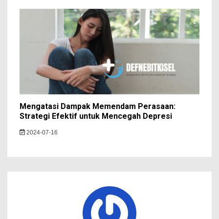
Mengatasi Dampak Memendam Perasaan:
Strategi Efektif untuk Mencegah Depresi
2024-07-16