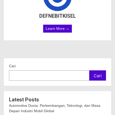
DEFNEBITKISEL
Learn More →
Cari
Cari
Latest Posts
Automotive Dunia: Perkembangan, Teknologi, dan Masa
Depan Industri Mobil Global