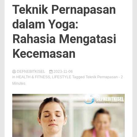
Teknik Pernapasan
dalam Yoga:
Rahasia Mengatasi
Kecemasan
DEFNEBITKISEL
2023-11-06
in
HEALTH & FITNESS
,
LIFESTYLE
Tagged
Teknik Pernapasan
- 2
Minutes