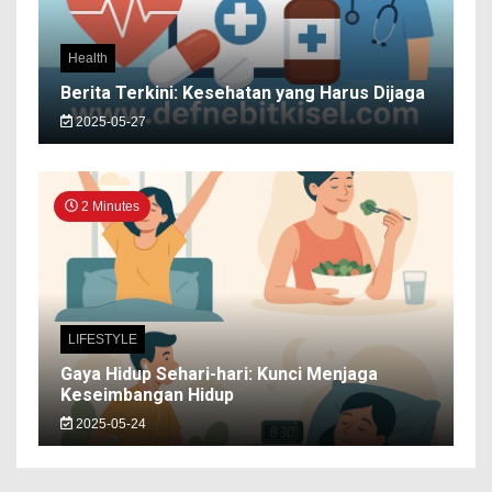
Health
Berita Terkini: Kesehatan yang Harus Dijaga
2025-05-27
2 Minutes
LIFESTYLE
Gaya Hidup Sehari-hari: Kunci Menjaga
Keseimbangan Hidup
2025-05-24