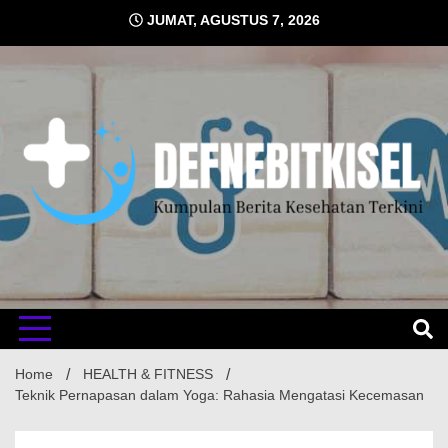
Skip
JUMAT, AGUSTUS 7, 2026
to
content
Kumpulan Berita Kesehatan Terkini
DEFNE
Home
HEALTH & FITNESS
Teknik Pernapasan dalam Yoga: Rahasia Mengatasi Kecemasan