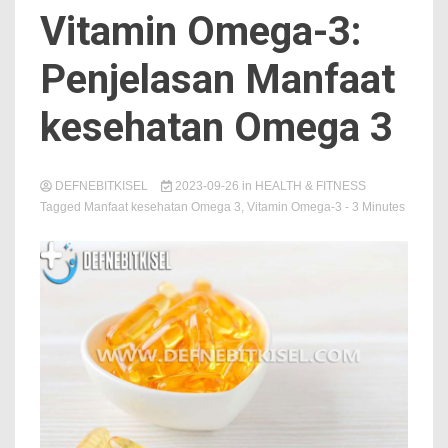
Vitamin Omega-3:
Penjelasan Manfaat
kesehatan Omega 3
DEFNEBITKISEL
2023-09-26
in
HEALTH & FITNESS
Tagged
Manfaat kesehatan Omega 3
,
Vitamin Omega-3
- 3 Minutes