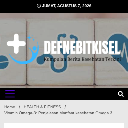
Skip
JUMAT, AGUSTUS 7, 2026
to
content
Kumpulan Berita Kesehatan Terkini
DEFNE
Home
HEALTH & FITNESS
Vitamin Omega-3: Penjelasan Manfaat kesehatan Omega 3