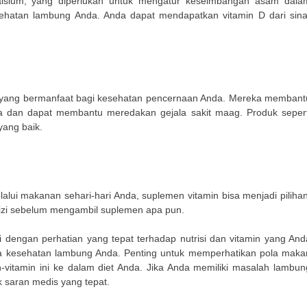
alsium, yang diperlukan untuk mengatur keseimbangan asam dala
hatan lambung Anda. Anda dapat mendapatkan vitamin D dari sina
me yang bermanfaat bagi kesehatan pencernaan Anda. Mereka membant
 dan dapat membantu meredakan gejala sakit maag. Produk sepert
yang baik.
lui makanan sehari-hari Anda, suplemen vitamin bisa menjadi pilihan
gizi sebelum mengambil suplemen apa pun.
 dengan perhatian yang tepat terhadap nutrisi dan vitamin yang And
 kesehatan lambung Anda. Penting untuk memperhatikan pola maka
tamin ini ke dalam diet Anda. Jika Anda memiliki masalah lambun
k saran medis yang tepat.