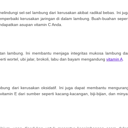
indungi sel-sel lambung dari kerusakan akibat radikal bebas. Ini jug
mperbaiki kerusakan jaringan di dalam lambung. Buah-buahan sepert
mendapatkan asupan vitamin C Anda.
hatan lambung. Ini membantu menjaga integritas mukosa lambung da
i wortel, ubi jalar, brokoli, labu dan bayam mengandung
vitamin A
.
ambung dari kerusakan oksidatif. Ini juga dapat membantu mengurang
amin E dari sumber seperti kacang-kacangan, biji-bijian, dan minya