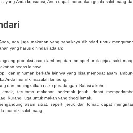
risi yang Anda konsumsi, Anda dapat meredakan gejala sakit maag da
ndari
Anda, ada juga makanan yang sebaiknya dihindari untuk mengurang
anan yang harus dihindari adalah:
ngsang produksi asam lambung dan memperburuk gejala sakit maag
makanan pedas lainnya.
kopi, dan minuman berkafe lainnya yang bisa membuat asam lambun
jika Anda memiliki masalah lambung.
ng dan meningkatkan risiko peradangan. Batasi alkohol.
lemak, terutama makanan berlemak jenuh, dapat memperlamba
g. Kurangi juga untuk makan yang tinggi lemak.
gandung asam sitrat, seperti jeruk dan tomat, dapat mengiritas
da memiliki sakit maag.