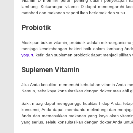
Vitamin D memiliki peran penting dalam penyerapan k
lambung. Kekurangan vitamin D dapat memengaruhi kese
matahari dan makanan seperti ikan berlemak dan susu.
Probiotik
Meskipun bukan vitamin, probiotik adalah mikroorganis
menjaga keseimbangan bakteri baik dalam lambung Anda
yogurt
, kefir, dan suplemen probiotik dapat menjadi pilihan 
Suplemen Vitamin
Jika Anda kesulitan memenuhi kebutuhan vitamin Anda mela
Namun, sebaiknya konsultasikan dengan dokter atau ahli 
Sakit maag dapat mengganggu kualitas hidup Anda, tetapi
konsumsi, Anda dapat membantu melindungi dan menjaga
Anda dan memasukkan makanan yang kaya akan vitamin-vi
yang serius, selalu konsultasikan dengan dokter Anda untu