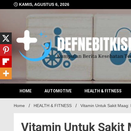
Skip
KAMIS, AGUSTUS 6, 2026
to
content
Kumpulan Berita Kesehatan Terkini
DEFN
HOME
AUTOMOTIVE
HEALTH & FITNESS
Home
HEALTH & FITNESS
Vitamin Untuk Sakit Maag:
Vitamin Untuk Sakit