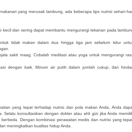
makanan yang merusak lambung, ada beberapa tips nutrisi sehari-har
 kecil dan sering dapat membantu mengurangi tekanan pada lambun
tuk tidak makan dalam dua hingga tiga jam sebelum tidur untu
ngan.
ala sakit maag. Cobalah meditasi atau yoga untuk mengurangi ras
rasi dengan baik. Minum air putih dalam jumlah cukup, dan hindar
atian yang tepat terhadap nutrisi dan pola makan Anda, Anda dapa
elalu konsultasikan dengan dokter atau ahli gizi jika Anda memilik
 berbeda. Dengan kombinasi perawatan medis dan nutrisi yang tepat
an meningkatkan kualitas hidup Anda.