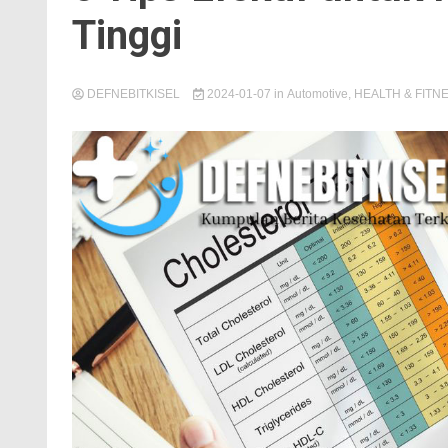
Tinggi
DEFNEBITKISEL
2024-01-07
in
Automotive
,
HEALTH & FITN