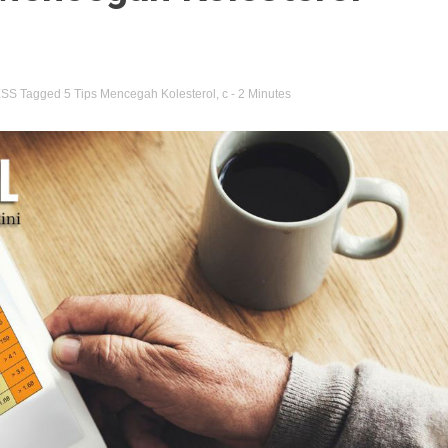
ESS
Tagged
5 Tips Mencegah Kolesterol
,
c
- 2 Minutes