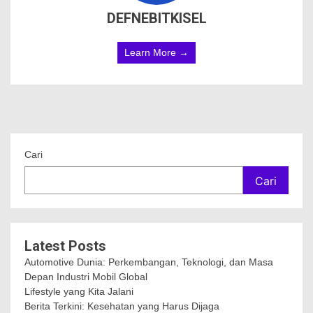
DEFNEBITKISEL
Learn More →
Cari
Cari
Latest Posts
Automotive Dunia: Perkembangan, Teknologi, dan Masa
Depan Industri Mobil Global
Lifestyle yang Kita Jalani
Berita Terkini: Kesehatan yang Harus Dijaga