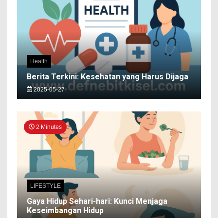
Health
Berita Terkini: Kesehatan yang Harus Dijaga
2025-05-27
2 Minutes
LIFESTYLE
Gaya Hidup Sehari-hari: Kunci Menjaga
Keseimbangan Hidup