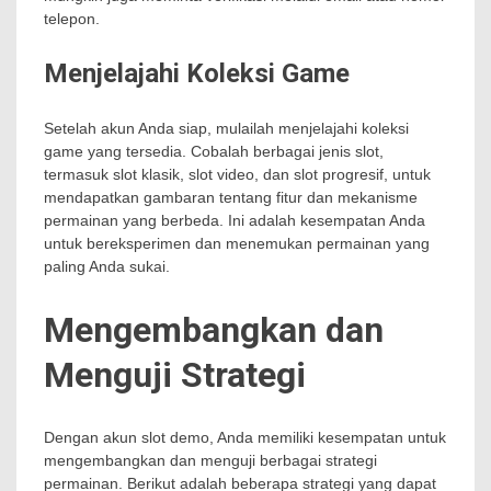
telepon.
Menjelajahi Koleksi Game
Setelah akun Anda siap, mulailah menjelajahi koleksi
game yang tersedia. Cobalah berbagai jenis slot,
termasuk slot klasik, slot video, dan slot progresif, untuk
mendapatkan gambaran tentang fitur dan mekanisme
permainan yang berbeda. Ini adalah kesempatan Anda
untuk bereksperimen dan menemukan permainan yang
paling Anda sukai.
Mengembangkan dan
Menguji Strategi
Dengan akun slot demo, Anda memiliki kesempatan untuk
mengembangkan dan menguji berbagai strategi
permainan. Berikut adalah beberapa strategi yang dapat