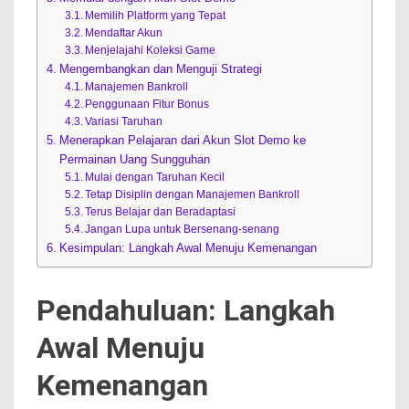
Memilih Platform yang Tepat
Mendaftar Akun
Menjelajahi Koleksi Game
Mengembangkan dan Menguji Strategi
Manajemen Bankroll
Penggunaan Fitur Bonus
Variasi Taruhan
Menerapkan Pelajaran dari Akun Slot Demo ke
Permainan Uang Sungguhan
Mulai dengan Taruhan Kecil
Tetap Disiplin dengan Manajemen Bankroll
Terus Belajar dan Beradaptasi
Jangan Lupa untuk Bersenang-senang
Kesimpulan: Langkah Awal Menuju Kemenangan
Pendahuluan: Langkah
Awal Menuju
Kemenangan