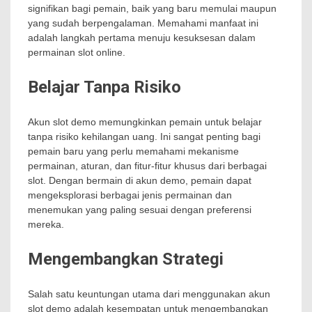
signifikan bagi pemain, baik yang baru memulai maupun
yang sudah berpengalaman. Memahami manfaat ini
adalah langkah pertama menuju kesuksesan dalam
permainan slot online.
Belajar Tanpa Risiko
Akun slot demo memungkinkan pemain untuk belajar
tanpa risiko kehilangan uang. Ini sangat penting bagi
pemain baru yang perlu memahami mekanisme
permainan, aturan, dan fitur-fitur khusus dari berbagai
slot. Dengan bermain di akun demo, pemain dapat
mengeksplorasi berbagai jenis permainan dan
menemukan yang paling sesuai dengan preferensi
mereka.
Mengembangkan Strategi
Salah satu keuntungan utama dari menggunakan akun
slot demo adalah kesempatan untuk mengembangkan