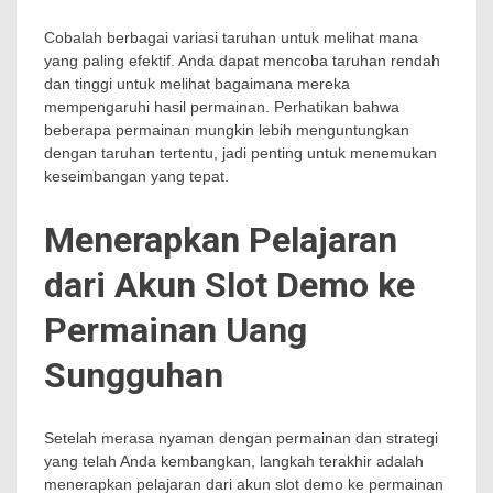
Cobalah berbagai variasi taruhan untuk melihat mana
yang paling efektif. Anda dapat mencoba taruhan rendah
dan tinggi untuk melihat bagaimana mereka
mempengaruhi hasil permainan. Perhatikan bahwa
beberapa permainan mungkin lebih menguntungkan
dengan taruhan tertentu, jadi penting untuk menemukan
keseimbangan yang tepat.
Menerapkan Pelajaran
dari Akun Slot Demo ke
Permainan Uang
Sungguhan
Setelah merasa nyaman dengan permainan dan strategi
yang telah Anda kembangkan, langkah terakhir adalah
menerapkan pelajaran dari akun slot demo ke permainan