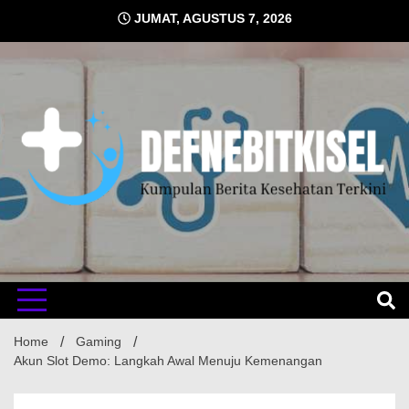
Skip
JUMAT, AGUSTUS 7, 2026
to
content
Kumpulan Berita Kesehatan Terkini
DEFNE
Home
Gaming
Akun Slot Demo: Langkah Awal Menuju Kemenangan