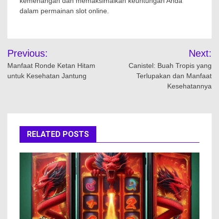
kemenangan dan memaksimalkan keuntungan Anda
dalam permainan slot online.
Navigasi
Previous:
Next:
pos
Manfaat Ronde Ketan Hitam
Canistel: Buah Tropis yang
untuk Kesehatan Jantung
Terlupakan dan Manfaat
Kesehatannya
RELATED POSTS