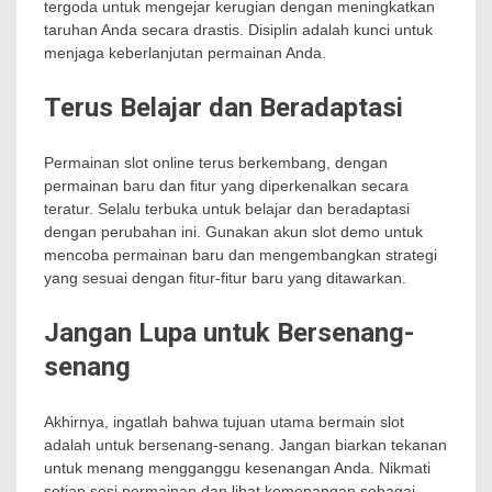
tergoda untuk mengejar kerugian dengan meningkatkan
taruhan Anda secara drastis. Disiplin adalah kunci untuk
menjaga keberlanjutan permainan Anda.
Terus Belajar dan Beradaptasi
Permainan slot online terus berkembang, dengan
permainan baru dan fitur yang diperkenalkan secara
teratur. Selalu terbuka untuk belajar dan beradaptasi
dengan perubahan ini. Gunakan akun slot demo untuk
mencoba permainan baru dan mengembangkan strategi
yang sesuai dengan fitur-fitur baru yang ditawarkan.
Jangan Lupa untuk Bersenang-
senang
Akhirnya, ingatlah bahwa tujuan utama bermain slot
adalah untuk bersenang-senang. Jangan biarkan tekanan
untuk menang mengganggu kesenangan Anda. Nikmati
setiap sesi permainan dan lihat kemenangan sebagai