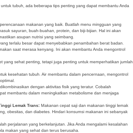
k untuk tubuh, ada beberapa tips penting yang dapat membantu Anda
 perencanaan makanan yang baik. Buatlah menu mingguan yang
uk sayuran, buah-buahan, protein, dan biji-bijian. Hal ini akan
astikan asupan nutrisi yang seimbang.
ang terlalu besar dapat menyebabkan penambahan berat badan.
ti makan saat merasa kenyang. Ini akan membantu Anda mengontrol
et yang sehat penting, tetapi juga penting untuk memperhatikan jumlah
untuk kesehatan tubuh. Air membantu dalam pencernaan, mengontrol
optimal.
dikombinasikan dengan aktivitas fisik yang teratur. Cobalah
i dapat membantu dalam meningkatkan metabolisme dan menjaga
Tinggi Lemak Trans:
Makanan cepat saji dan makanan tinggi lemak
ung, obesitas, dan diabetes. Hindari konsumsi makanan ini sebanyak
alah perjalanan yang berkelanjutan. Jika Anda mengalami kesalahan
ola makan yang sehat dan terus berusaha.