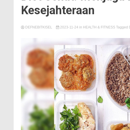
Kesejahteraan
DEFNEBITKISEL
2023-11-24
in
HEALTH & FITNESS
Tagged