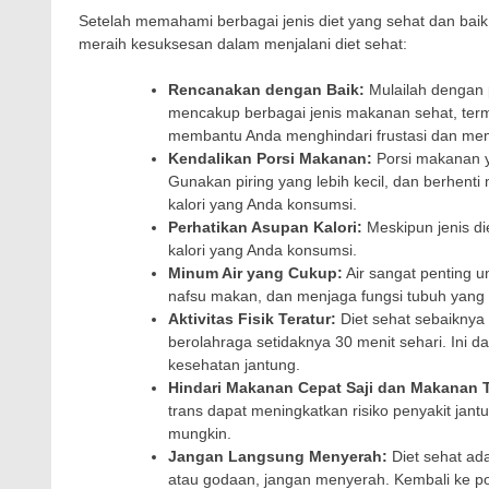
Setelah memahami berbagai jenis diet yang sehat dan bai
meraih kesuksesan dalam menjalani diet sehat:
Rencanakan dengan Baik:
Mulailah dengan
mencakup berbagai jenis makanan sehat, termas
membantu Anda menghindari frustasi dan mem
Kendalikan Porsi Makanan:
Porsi makanan y
Gunakan piring yang lebih kecil, dan berhen
kalori yang Anda konsumsi.
Perhatikan Asupan Kalori:
Meskipun jenis di
kalori yang Anda konsumsi.
Minum Air yang Cukup:
Air sangat penting 
nafsu makan, dan menjaga fungsi tubuh yang 
Aktivitas Fisik Teratur:
Diet sehat sebaiknya 
berolahraga setidaknya 30 menit sehari. In
kesehatan jantung.
Hindari Makanan Cepat Saji dan Makanan 
trans dapat meningkatkan risiko penyakit jant
mungkin.
Jangan Langsung Menyerah:
Diet sehat ad
atau godaan, jangan menyerah. Kembali ke p