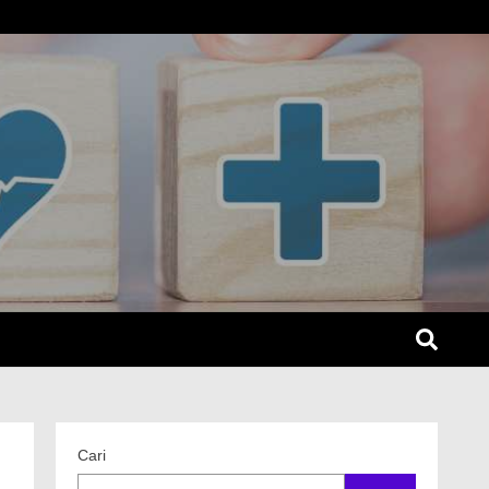
SEL
Cari
n