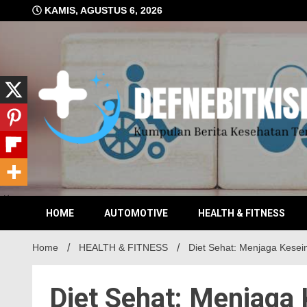
Skip
KAMIS, AGUSTUS 6, 2026
to
content
Kumpulan Berita Kesehatan Terkini
DEFN
HOME
AUTOMOTIVE
HEALTH & FITNESS
Home
HEALTH & FITNESS
Diet Sehat: Menjaga Kese
Diet Sehat: Menjaga