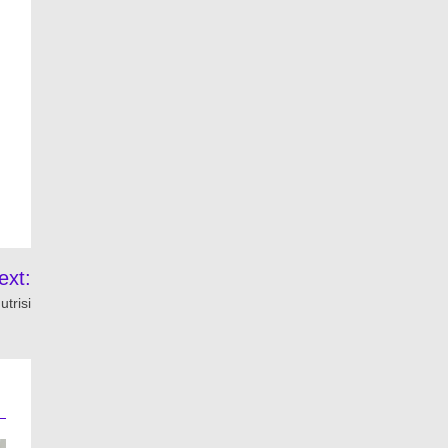
ext:
trisi