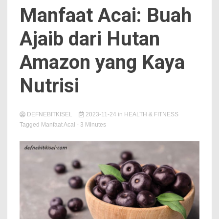
Manfaat Acai: Buah
Ajaib dari Hutan
Amazon yang Kaya
Nutrisi
DEFNEBITKISEL
2023-11-24
in
HEALTH & FITNESS
Tagged
Manfaat Acai
- 3 Minutes