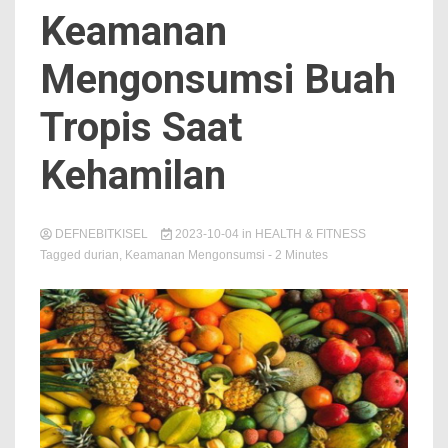
Keamanan
Mengonsumsi Buah
Tropis Saat
Kehamilan
DEFNEBITKISEL
2023-10-04
in
HEALTH & FITNESS
Tagged
durian
,
Keamanan Mengonsumsi
- 2 Minutes