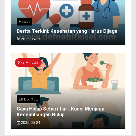
Health
Berita Terkini: Kesehatan yang Harus Dijaga
2025-05-27
2 Minutes
LIFESTYLE
Gaya Hidup Sehari-hari: Kunci Menjaga
Keseimbangan Hidup
2025-05-24