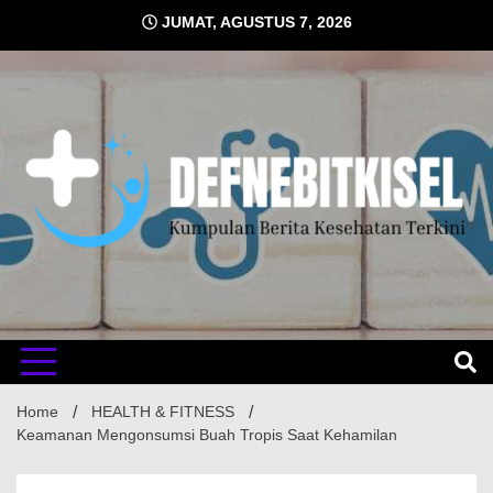
Skip
JUMAT, AGUSTUS 7, 2026
to
content
Kumpulan Berita Kesehatan Terkini
DEFNE
Home
HEALTH & FITNESS
Keamanan Mengonsumsi Buah Tropis Saat Kehamilan