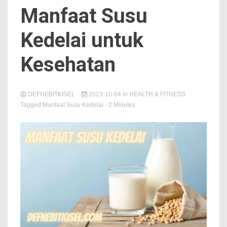
Manfaat Susu
Kedelai untuk
Kesehatan
DEFNEBITKISEL
2023-10-04
in
HEALTH & FITNESS
Tagged
Manfaat Susu Kedelai
- 2 Minutes