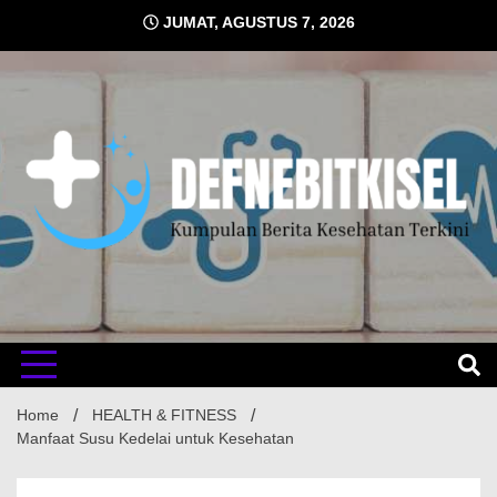
Skip
JUMAT, AGUSTUS 7, 2026
to
content
Kumpulan Berita Kesehatan Terkini
DEFNE
Home
HEALTH & FITNESS
Manfaat Susu Kedelai untuk Kesehatan