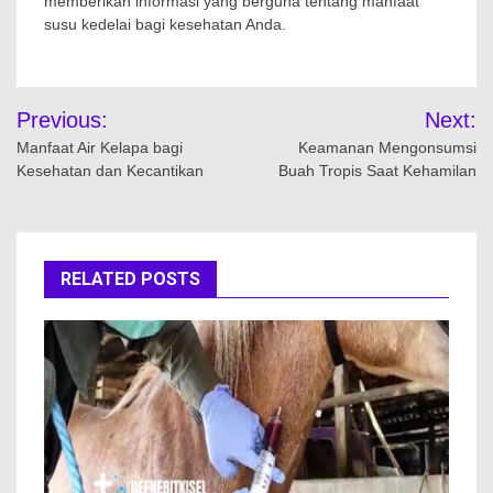
memberikan informasi yang berguna tentang manfaat
susu kedelai bagi kesehatan Anda.
Navigasi
Previous:
Next:
pos
Manfaat Air Kelapa bagi
Keamanan Mengonsumsi
Kesehatan dan Kecantikan
Buah Tropis Saat Kehamilan
RELATED POSTS