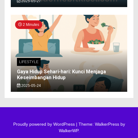
2025-05-27
2 Minutes
LIFESTYLE
Gaya Hidup Sehari-hari: Kunci Menjaga
Keseimbangan Hidup
2025-05-24
Proudly powered by WordPress
|
Theme: WalkerPress by
WalkerWP
.