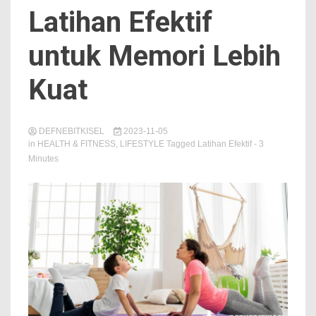
Latihan Efektif
untuk Memori Lebih
Kuat
DEFNEBITKISEL
2023-11-05
in
HEALTH & FITNESS
,
LIFESTYLE
Tagged
Latihan Efektif
- 3
Minutes