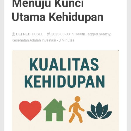
Menuju Kunci
Utama Kehidupan
DEFNEBITKISEL
2025-05-03
in
Health
Tagged
healthy
,
Kesehatan Adalah Investasi
- 3 Minutes